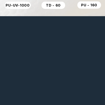
PU - 160
PU-UV-1000
TD - 60