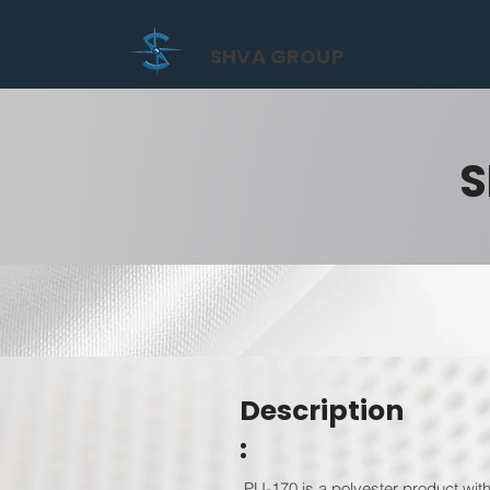
SHVA GROUP
S
Description
:
PU-170 is a polyester product with