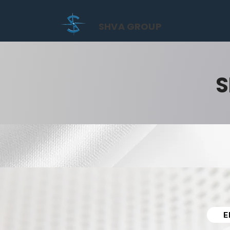
SHVA GROUP
S
E