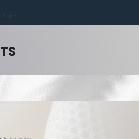
Projects
CTS
 for lamination.