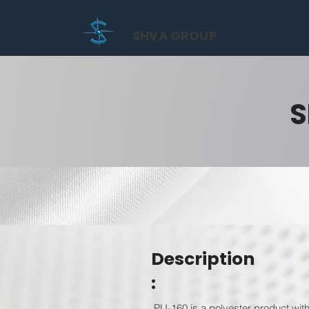
SHVA GROUP
S
Description
:
PU-160 is a polyester product with