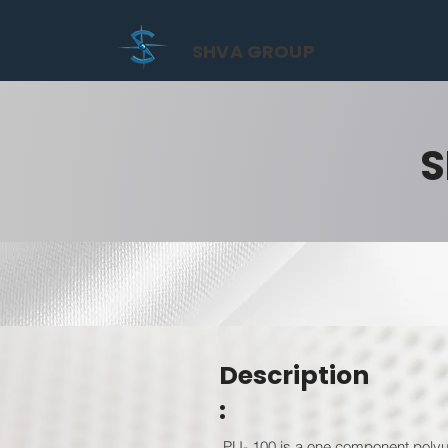
SHVA GROUP
S
Description
:
PU- 100 is a one component polyur