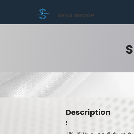
SHVA GROUP
S
Description
:
UP - 509 is an terephthalic unsatu