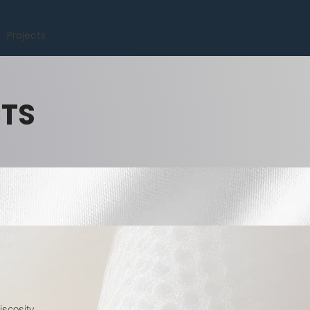
Projects
CTS
iscosity.