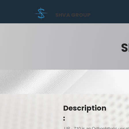
SHVA GROUP
S
Description
:
UP - 710 is an Orthophthalic unsat