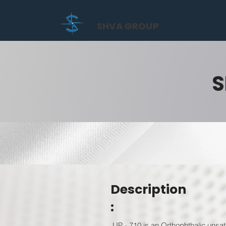
SHVA GROUP
S
Description
:
UP - 710 is an Orthophthalic unsat