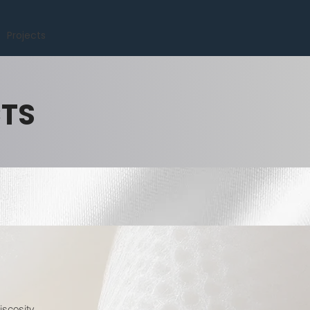
Projects
CTS
iscosity.