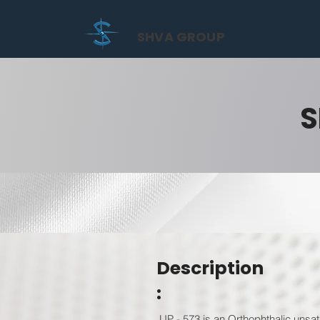
SHVA GROUP
S
Description
:
UP - 573 is an Orthophthalic unsat