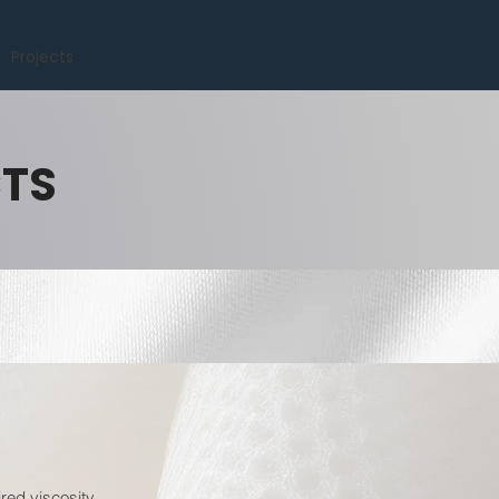
Projects
CTS
red viscosity.