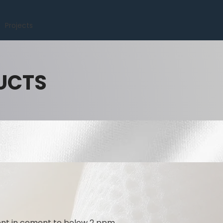
Projects
UCTS
tent in cement to below 2 ppm