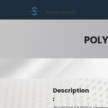
SHVA GROUP
POLY
Description
:
POLYSTAR CR 1000 is chemica