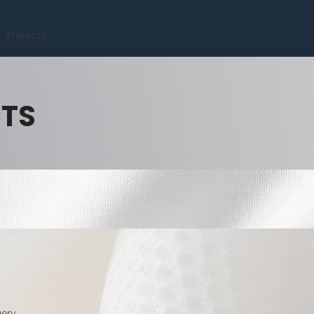
Projects
CTS
ery.