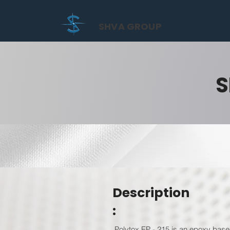
SHVA GROUP
S
Description
:
Polytox EP - 215 is an epoxy base