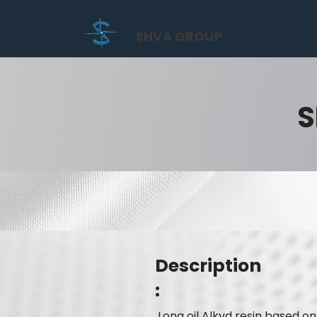
SHVA GROUP
S
Description
:
Long oil Alkyd resin based o