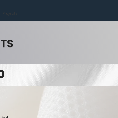
Projects
CTS
0
ohol.