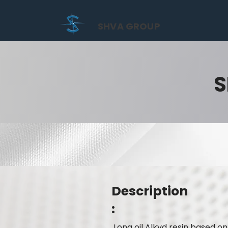
SHVA GROUP
S
Description
:
Long oil Alkyd resin based o