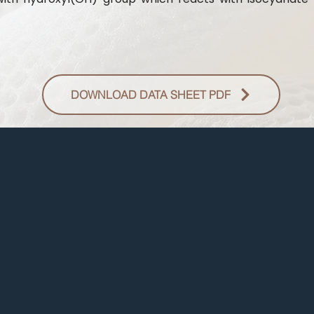
DOWNLOAD DATA SHEET PDF